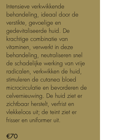
Intensieve verkwikkende
behandeling, ideaal door de
verstikte, gevoelige en
gedevitaliseerde huid. De
krachtige combinatie van
vitaminen, verwerkt in deze
behandeling, neutraliseren snel
de schadelijke werking van vrije
radicalen, verkwikken de huid,
stimuleren de cutanea bloed
microcirculatie en bevorderen de
celvernieuwing. De huid ziet er
zichtbaar herstelt, verfrist en
vlekkeloos uit; de teint ziet er
frisser en uniformer uit.
€70