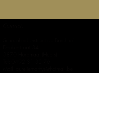
Contact
:
Schoonheidsinstituut de Borchhof
Donkerstraat 34
3870 Horpmaal (Heers)
Tel:
0492 31 32 76
Mail:
aureliemathys@hotmail.be
BTW nummer: BE0841.557.053
Privacybeleid
Menu
Home
Behandelingen
Producten