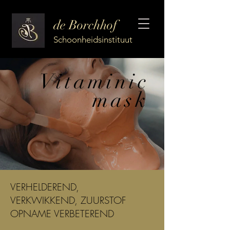
de Borchhof
Schoonheidsinstituut
Vitaminic
mask
VERHELDEREND,
VERKWIKKEND, ZUURSTOF
OPNAME VERBETEREND