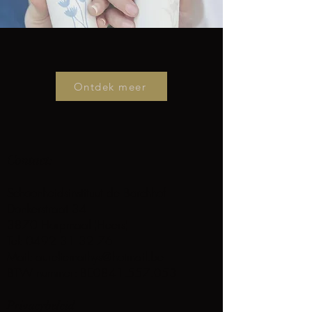
Ontdek meer
Contact
:
Schoonheidsinstituut de Borchhof
Donkerstraat 34
3870 Horpmaal (Heers)
Tel:
0492 31 32 76
Mail:
aureliemathys@hotmail.be
BTW nummer: BE0841.557.053
Privacybeleid