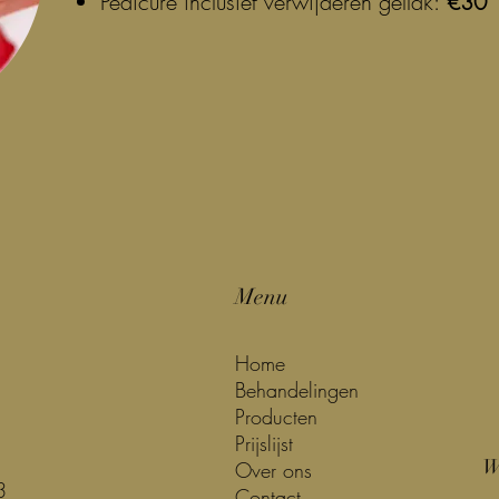
Pedicure inclusief verwijderen gellak:
€30
Menu
Home
Behandelingen
Producten
Prijslijst
W
Over ons
3
Contact