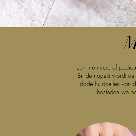
M
Een manicure of pedicu
Bij de nagels wordt de
dode huidcellen van de
besteden we oo