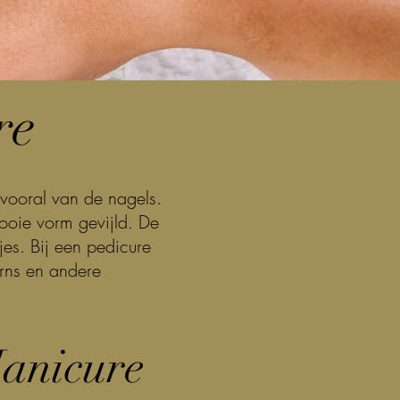
re
vooral van de nagels.
ooie vorm gevijld. De
jes. Bij een pedicure
orns en andere
anicure